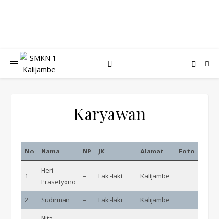
Karyawan
No
Nama
NP
JK
Alamat
Foto
Heri
1
–
Laki-laki
Kalijambe
Prasetyono
2
Sudirman
–
Laki-laki
Kalijambe
Nita