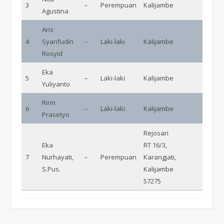
3
–
Perempuan
Kalijambe
Agustina
Aris
4
Syarifudin
–
Laki-laki
Kalijambe
Rosyid
Eka
5
–
Laki-laki
Kalijambe
Yuliyanto
Ririn
6
–
Laki-laki
Kalijambe
Prasetyo
Rejosari
Eka
RT 16/3,
7
Nurhayati,
–
Perempuan
Karangjati,
S.Pus.
Kalijambe
57275