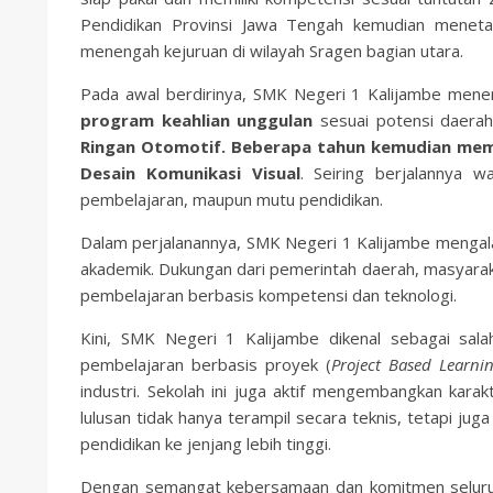
Pendidikan Provinsi Jawa Tengah kemudian menetap
menengah kejuruan di wilayah Sragen bagian utara.
Pada awal berdirinya, SMK Negeri 1 Kalijambe men
program keahlian unggulan
sesuai potensi daerah
Ringan Otomotif. Beberapa tahun kemudian mem
Desain Komunikasi Visual
. Seiring berjalannya w
pembelajaran, maupun mutu pendidikan.
Dalam perjalanannya, SMK Negeri 1 Kalijambe mengala
akademik. Dukungan dari pemerintah daerah, masyarakat
pembelajaran berbasis kompetensi dan teknologi.
Kini, SMK Negeri 1 Kalijambe dikenal sebagai sal
pembelajaran berbasis proyek (
Project Based Learni
industri. Sekolah ini juga aktif mengembangkan kara
lulusan tidak hanya terampil secara teknis, tetapi jug
pendidikan ke jenjang lebih tinggi.
Dengan semangat kebersamaan dan komitmen seluruh