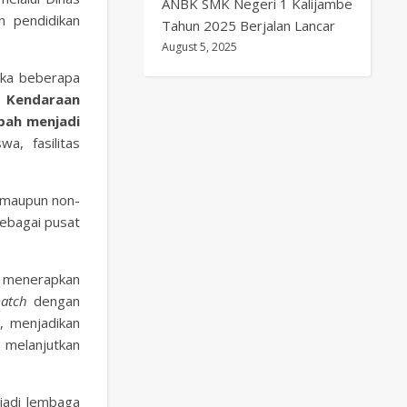
ANBK SMK Negeri 1 Kalijambe
n pendidikan
Tahun 2025 Berjalan Lancar
August 5, 2025
uka beberapa
k Kendaraan
bah menjadi
a, fasilitas
k maupun non-
sebagai pusat
 menerapkan
atch
dengan
a
, menjadikan
n melanjutkan
jadi lembaga