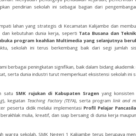
kan pendirian sekolah ini sebagai bagian dari pengembanga
empati lahan yang strategis di Kecamatan Kalijambe dan memb
 dan kebutuhan dunia kerja, seperti
Tata Busana dan Tekni
buka program keahlian Multimedia yang selanjutnya beru
aktu, sekolah ini terus berkembang baik dari segi jumlah sisw
mi berbagai peningkatan signifikan, baik dalam bidang akademi
, serta dunia industri turut memperkuat eksistensi sekolah ini 
ah satu
SMK rujukan di Kabupaten Sragen
yang konsisten
ng
), kegiatan
Teaching Factory (TEFA)
, serta program
link and m
kter peserta didik melalui implementasi
Profil Pelajar Pancasil
a berakhlak mulia, kreatif, dan siap bersaing di dunia kerja maupu
 warga sekolah, SMK Negeri 1 Kalijambe terus berupaya men