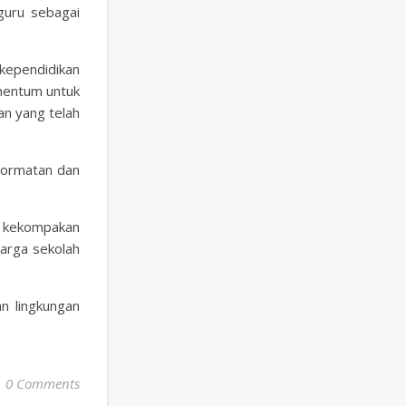
guru sebagai
kependidikan
omentum untuk
an yang telah
hormatan dan
n kekompakan
arga sekolah
n lingkungan
0 Comments