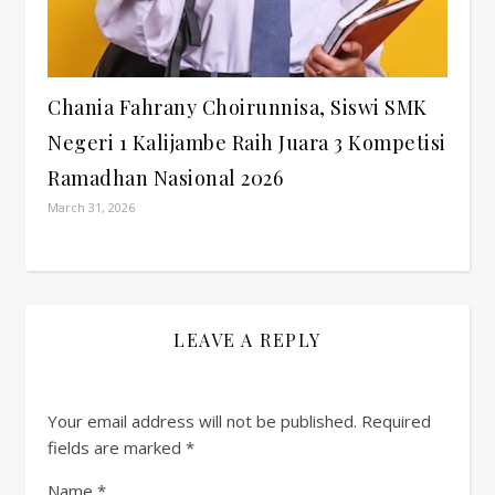
Chania Fahrany Choirunnisa, Siswi SMK
Negeri 1 Kalijambe Raih Juara 3 Kompetisi
Ramadhan Nasional 2026
March 31, 2026
LEAVE A REPLY
Your email address will not be published.
Required
fields are marked
*
Name
*