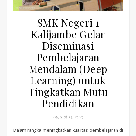
SMK Negeri 1
Kalijambe Gelar
Diseminasi
Pembelajaran
Mendalam (Deep
Learning) untuk
Tingkatkan Mutu
Pendidikan
August 15, 2025
Dalam rangka meningkatkan kualitas pembelajaran di