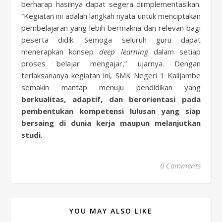
berharap hasilnya dapat segera diimplementasikan.
“Kegiatan ini adalah langkah nyata untuk menciptakan
pembelajaran yang lebih bermakna dan relevan bagi
peserta didik. Semoga seluruh guru dapat
menerapkan konsep
deep learning
dalam setiap
proses belajar mengajar,” ujarnya. Dengan
terlaksananya kegiatan ini, SMK Negeri 1 Kalijambe
semakin mantap menuju pendidikan yang
berkualitas, adaptif, dan berorientasi pada
pembentukan kompetensi lulusan yang siap
bersaing di dunia kerja maupun melanjutkan
studi
.
0 Comments
YOU MAY ALSO LIKE